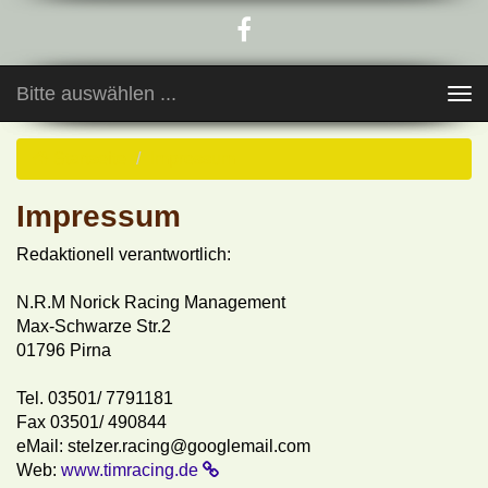
Bitte auswählen ...
Toggle
navigation
Startseite
Impressum
Impressum
Redaktionell verantwortlich:
N.R.M Norick Racing Management
Max-Schwarze Str.2
01796 Pirna
Tel. 03501/ 7791181
Fax 03501/ 490844
eMail: stelzer.racing@googlemail.com
Web:
www.timracing.de